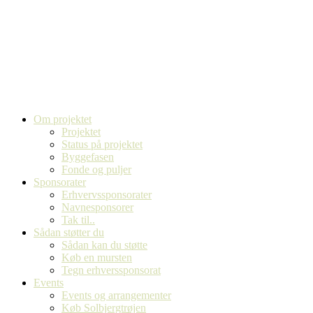
Spring
til
indholdet
Om projektet
Projektet
Status på projektet
Byggefasen
Fonde og puljer
Sponsorater
Erhvervssponsorater
Navnesponsorer
Tak til..
Sådan støtter du
Sådan kan du støtte
Køb en mursten
Tegn erhverssponsorat
Events
Events og arrangementer
Køb Solbjergtrøjen