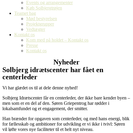
Events og arrangementer
Køb Solbjergtrøjen
Teamet bag
Mød bestyrelsen
Projektgrupper
Vedtægter
Kontakt os
Kom med på holdet – Kontakt os
Presse
Kontakt os
Nyheder
Solbjerg idrætscenter har fået en
centerleder
Vi har glædet os til at dele denne nyhed!
Solbjerg Idrætscenter får en centerleder, der ikke bare kender byen –
men som er en del af den. Søren Griepentrog har rødder i
lokalsamfundet og et engagement, der smitter.
Han brænder for opgaven som centerleder, og med hans energi, blik
for fællesskab og ambitioner for udvikling er vi ikke i tvivl: Søren
vil løfte vores nye faciliteter til et helt nyt niveau.