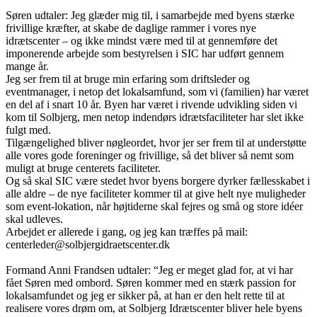
Søren udtaler: Jeg glæder mig til, i samarbejde med byens stærke
frivillige kræfter, at skabe de daglige rammer i vores nye
idrætscenter – og ikke mindst være med til at gennemføre det
imponerende arbejde som bestyrelsen i SIC har udført gennem
mange år.
Jeg ser frem til at bruge min erfaring som driftsleder og
eventmanager, i netop det lokalsamfund, som vi (familien) har været
en del af i snart 10 år. Byen har været i rivende udvikling siden vi
kom til Solbjerg, men netop indendørs idrætsfaciliteter har slet ikke
fulgt med.
Tilgængelighed bliver nøgleordet, hvor jer ser frem til at understøtte
alle vores gode foreninger og frivillige, så det bliver så nemt som
muligt at bruge centerets faciliteter.
Og så skal SIC være stedet hvor byens borgere dyrker fællesskabet i
alle aldre – de nye faciliteter kommer til at give helt nye muligheder
som event-lokation, når højtiderne skal fejres og små og store idéer
skal udleves.
Arbejdet er allerede i gang, og jeg kan træffes på mail:
centerleder@solbjergidraetscenter.dk
Formand Anni Frandsen udtaler: “Jeg er meget glad for, at vi har
fået Søren med ombord. Søren kommer med en stærk passion for
lokalsamfundet og jeg er sikker på, at han er den helt rette til at
realisere vores drøm om, at Solbjerg Idrætscenter bliver hele byens