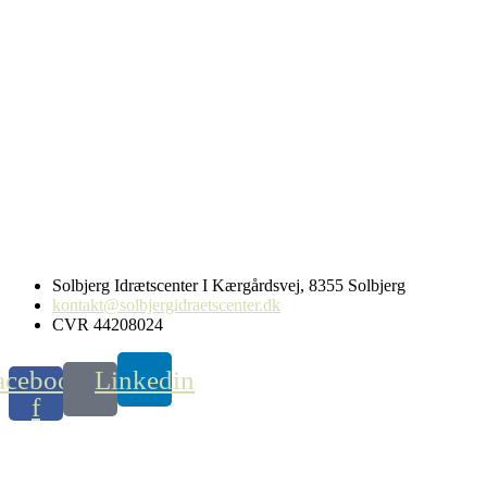
Solbjerg Idrætscenter I Kærgårdsvej, 8355 Solbjerg
kontakt@solbjergidraetscenter.dk
CVR 44208024
acebook-
Linkedin
f